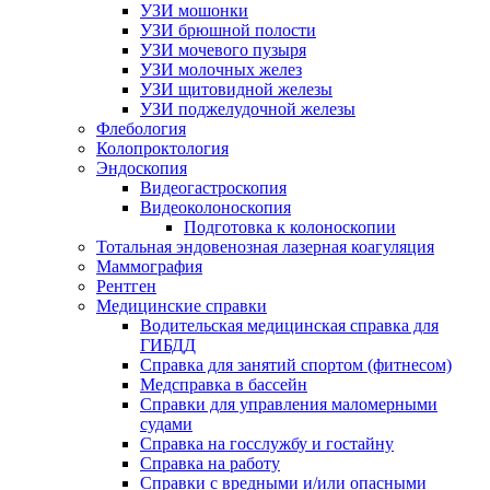
УЗИ мошонки
УЗИ брюшной полости
УЗИ мочевого пузыря
УЗИ молочных желез
УЗИ щитовидной железы
УЗИ поджелудочной железы
Флебология
Колопроктология
Эндоскопия
Видеогастроскопия
Видеоколоноскопия
Подготовка к колоноскопии
Тотальная эндовенозная лазерная коагуляция
Маммография
Рентген
Медицинские справки
Водительская медицинская справка для
ГИБДД
Справка для занятий спортом (фитнесом)
Медсправка в бассейн
Справки для управления маломерными
судами
Справка на госслужбу и гостайну
Справка на работу
Cправки с вредными и/или опасными