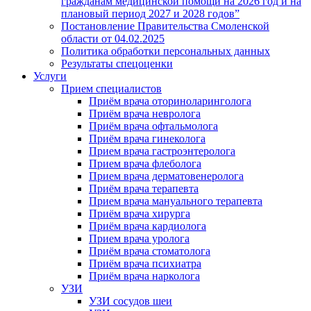
гражданам медицинской помощи на 2026 год и на
плановый период 2027 и 2028 годов”
Постановление Правительства Смоленской
области от 04.02.2025
Политика обработки персональных данных
Результаты спецоценки
Услуги
Прием специалистов
Приём врача оториноларинголога
Приём врача невролога
Приём врача офтальмолога
Приём врача гинеколога
Прием врача гастроэнтеролога
Прием врача флеболога
Прием врача дерматовенеролога
Приём врача терапевта
Прием врача мануального терапевта
Приём врача хирурга
Приём врача кардиолога
Прием врача уролога
Приём врача стоматолога
Приём врача психиатра
Приём врача нарколога
УЗИ
УЗИ сосудов шеи