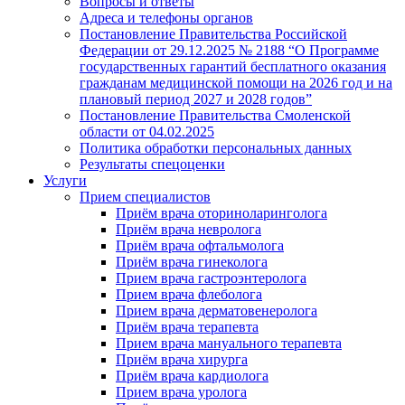
Вопросы и ответы
Адреса и телефоны органов
Постановление Правительства Российской
Федерации от 29.12.2025 № 2188 “О Программе
государственных гарантий бесплатного оказания
гражданам медицинской помощи на 2026 год и на
плановый период 2027 и 2028 годов”
Постановление Правительства Смоленской
области от 04.02.2025
Политика обработки персональных данных
Результаты спецоценки
Услуги
Прием специалистов
Приём врача оториноларинголога
Приём врача невролога
Приём врача офтальмолога
Приём врача гинеколога
Прием врача гастроэнтеролога
Прием врача флеболога
Прием врача дерматовенеролога
Приём врача терапевта
Прием врача мануального терапевта
Приём врача хирурга
Приём врача кардиолога
Прием врача уролога