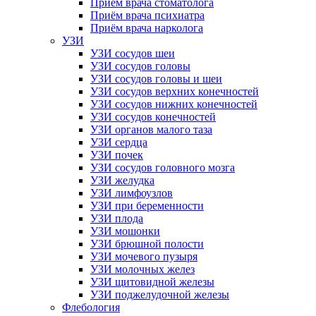
Приём врача стоматолога
Приём врача психиатра
Приём врача нарколога
УЗИ
УЗИ сосудов шеи
УЗИ сосудов головы
УЗИ сосудов головы и шеи
УЗИ сосудов верхних конечностей
УЗИ сосудов нижних конечностей
УЗИ сосудов конечностей
УЗИ органов малого таза
УЗИ сердца
УЗИ почек
УЗИ сосудов головного мозга
УЗИ желудка
УЗИ лимфоузлов
УЗИ при беременности
УЗИ плода
УЗИ мошонки
УЗИ брюшной полости
УЗИ мочевого пузыря
УЗИ молочных желез
УЗИ щитовидной железы
УЗИ поджелудочной железы
Флебология