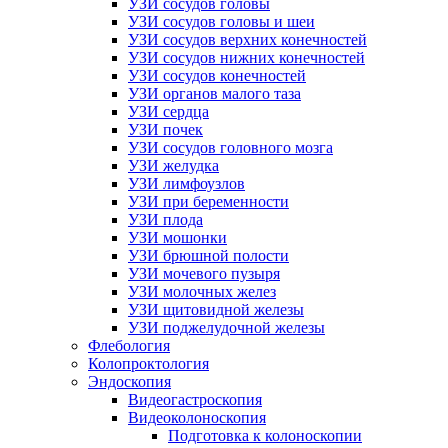
УЗИ сосудов головы
УЗИ сосудов головы и шеи
УЗИ сосудов верхних конечностей
УЗИ сосудов нижних конечностей
УЗИ сосудов конечностей
УЗИ органов малого таза
УЗИ сердца
УЗИ почек
УЗИ сосудов головного мозга
УЗИ желудка
УЗИ лимфоузлов
УЗИ при беременности
УЗИ плода
УЗИ мошонки
УЗИ брюшной полости
УЗИ мочевого пузыря
УЗИ молочных желез
УЗИ щитовидной железы
УЗИ поджелудочной железы
Флебология
Колопроктология
Эндоскопия
Видеогастроскопия
Видеоколоноскопия
Подготовка к колоноскопии