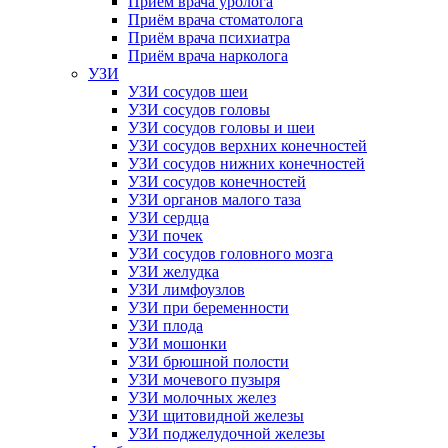
Прием врача уролога
Приём врача стоматолога
Приём врача психиатра
Приём врача нарколога
УЗИ
УЗИ сосудов шеи
УЗИ сосудов головы
УЗИ сосудов головы и шеи
УЗИ сосудов верхних конечностей
УЗИ сосудов нижних конечностей
УЗИ сосудов конечностей
УЗИ органов малого таза
УЗИ сердца
УЗИ почек
УЗИ сосудов головного мозга
УЗИ желудка
УЗИ лимфоузлов
УЗИ при беременности
УЗИ плода
УЗИ мошонки
УЗИ брюшной полости
УЗИ мочевого пузыря
УЗИ молочных желез
УЗИ щитовидной железы
УЗИ поджелудочной железы