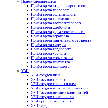
Прием специалистов
Приём врача оториноларинголога
Приём врача невролога
Приём врача офтальмолога
Приём врача гинеколога
Прием врача гастроэнтеролога
Прием врача флеболога
Прием врача дерматовенеролога
Приём врача терапевта
Прием врача мануального терапевта
Приём врача хирурга
Приём врача кардиолога
Прием врача уролога
Приём врача стоматолога
Приём врача психиатра
Приём врача нарколога
УЗИ
УЗИ сосудов шеи
УЗИ сосудов головы
УЗИ сосудов головы и шеи
УЗИ сосудов верхних конечностей
УЗИ сосудов нижних конечностей
УЗИ сосудов конечностей
УЗИ органов малого таза
УЗИ сердца