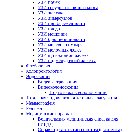
УЗИ почек
УЗИ сосудов головного мозга
УЗИ желудка
УЗИ лимфоузлов
УЗИ при беременности
УЗИ плода
УЗИ мошонки
УЗИ брюшной полости
УЗИ мочевого пузыря
УЗИ молочных желез
УЗИ щитовидной железы
УЗИ поджелудочной железы
Флебология
Колопроктология
Эндоскопия
Видеогастроскопия
Видеоколоноскопия
Подготовка к колоноскопии
Тотальная эндовенозная лазерная коагуляция
Маммография
Рентген
Медицинские справки
Водительская медицинская справка для
ГИБДД
Справка для занятий спортом (фитнесом)